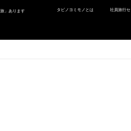
タビノヨミモノとは
社員旅行セ
「旅」あります
#知念岬