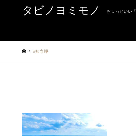
タビノヨミモノ
ちょっといい
#知念岬