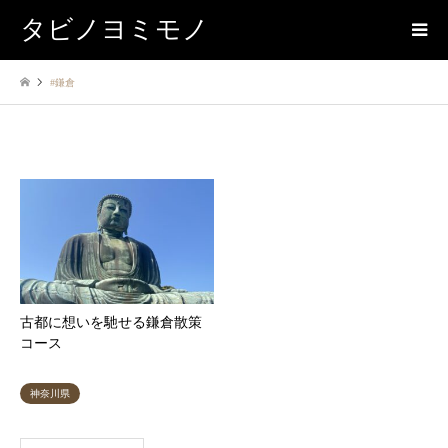
タビノヨミモノ
#鎌倉
#鎌倉
古都に想いを馳せる鎌倉散策
コース
神奈川県